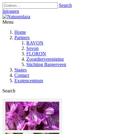
Search
Inloggen
Menu
Home
Partners
RAVON
Sovon
FLORON
Zoogdiervereniging
Stichting Bargerveen
Stages
Contact
Exotencentrum
Search