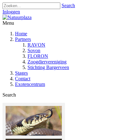
Search
Inloggen
Menu
Home
Partners
RAVON
Sovon
FLORON
Zoogdiervereniging
Stichting Bargerveen
Stages
Contact
Exotencentrum
Search