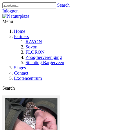
Search
Inloggen
Menu
Home
Partners
RAVON
Sovon
FLORON
Zoogdiervereniging
Stichting Bargerveen
Stages
Contact
Exotencentrum
Search