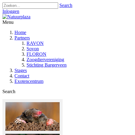
Search
Inloggen
Menu
Home
Partners
RAVON
Sovon
FLORON
Zoogdiervereniging
Stichting Bargerveen
Stages
Contact
Exotencentrum
Search